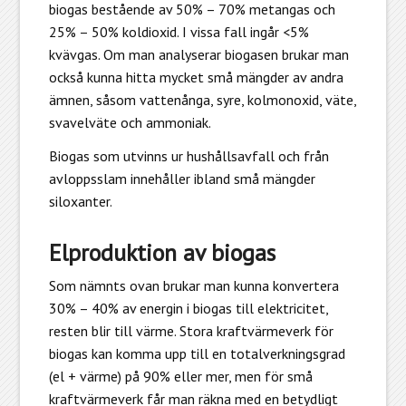
biogas bestående av 50% – 70% metangas och
25% – 50% koldioxid. I vissa fall ingår <5%
kvävgas. Om man analyserar biogasen brukar man
också kunna hitta mycket små mängder av andra
ämnen, såsom vattenånga, syre, kolmonoxid, väte,
svavelväte och ammoniak.
Biogas som utvinns ur hushållsavfall och från
avloppsslam innehåller ibland små mängder
siloxanter.
Elproduktion av biogas
Som nämnts ovan brukar man kunna konvertera
30% – 40% av energin i biogas till elektricitet,
resten blir till värme. Stora kraftvärmeverk för
biogas kan komma upp till en totalverkningsgrad
(el + värme) på 90% eller mer, men för små
kraftvärmeverk får man räkna med en betydligt