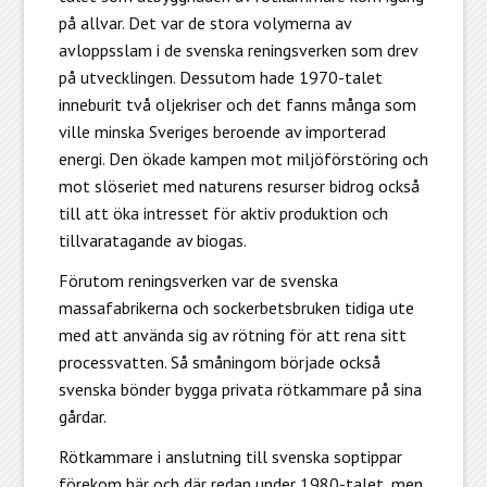
på allvar. Det var de stora volymerna av
avloppsslam i de svenska reningsverken som drev
på utvecklingen. Dessutom hade 1970-talet
inneburit två oljekriser och det fanns många som
ville minska Sveriges beroende av importerad
energi. Den ökade kampen mot miljöförstöring och
mot slöseriet med naturens resurser bidrog också
till att öka intresset för aktiv produktion och
tillvaratagande av biogas.
Förutom reningsverken var de svenska
massafabrikerna och sockerbetsbruken tidiga ute
med att använda sig av rötning för att rena sitt
processvatten. Så småningom började också
svenska bönder bygga privata rötkammare på sina
gårdar.
Rötkammare i anslutning till svenska soptippar
förekom här och där redan under 1980-talet, men