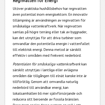
Regnvatten för Energi
Utöver praktiska hushållsbehov har regnvatten
även potential inom energisektorn. En innovativ
tillämpning är användningen av regnvatten för
småskaliga vattenkraftverk. När regnvatten
samlas på högre terräng eller tak av byggnader,
kan det utnyttjas för att driva turbiner som
omvandlar den potentiella energin i vattenfallet
till elektrisk energi. Denna metod är särskilt
effektiv i områden med frekvent nederbörd.
Potentialen för småskaliga vattenkraftverk
kan
särskilt utnyttjas i lantliga eller avlägsna
områden där tillgången till elnät kanske inte är
tillförlitlig. Genom att omvandla naturlig
nederbörd till användbar energi, kan
lokalsamhällen bli mer självförsörjande och
reducera sitt beroende av fossila bränslen.
Dessutom spelar dessa system en roll i att