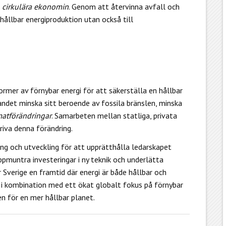
n
cirkulära ekonomin
. Genom att återvinna avfall och
l hållbar energiproduktion utan också till
former av förnybar energi för att säkerställa en hållbar
landet minska sitt beroende av fossila bränslen, minska
matförändringar
. Samarbeten mellan statliga, privata
driva denna förändring.
ing och utveckling för att upprätthålla ledarskapet
pmuntra investeringar i ny teknik och underlätta
 Sverige en framtid där energi är både hållbar och
, i kombination med ett ökat globalt fokus på förnybar
n för en mer hållbar planet.