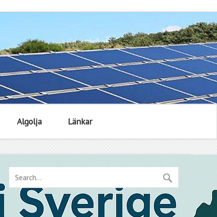
Algolja
Länkar