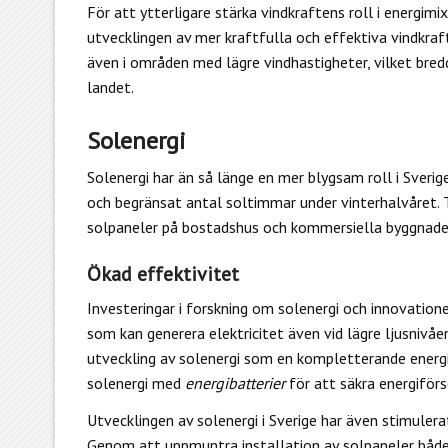
För att ytterligare stärka vindkraftens roll i energim
utvecklingen av mer kraftfulla och effektiva vindkraf
även i områden med lägre vindhastigheter, vilket bredd
landet.
Solenergi
Solenergi har än så länge en mer blygsam roll i Sverig
och begränsat antal soltimmar under vinterhalvåret. T
solpaneler på bostadshus och kommersiella byggnade
Ökad effektivitet
Investeringar i forskning om solenergi och innovatio
som kan generera elektricitet även vid lägre ljusnivåe
utveckling av solenergi som en kompletterande energi
solenergi med
energibatterier
för att säkra energiförs
Utvecklingen av solenergi i Sverige har även stimuler
Genom att uppmuntra installation av solpaneler både i