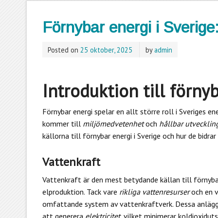
Förnybar energi i Sverige
Posted on
25 oktober, 2025
by
admin
Introduktion till förny
Förnybar energi spelar en allt större roll i Sveriges e
kommer till
miljömedvetenhet
och
hållbar utvecklin
källorna till förnybar energi i Sverige och hur de bidrar
Vattenkraft
Vattenkraft är den mest betydande källan till förnybar 
elproduktion. Tack vare
rikliga vattenresurser
och en v
omfattande system av vattenkraftverk. Dessa anläggni
att generera
elektricitet
, vilket minimerar koldioxiduts