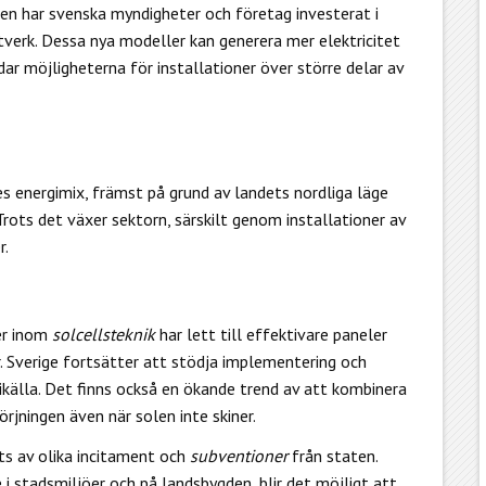
ixen har svenska myndigheter och företag investerat i
tverk. Dessa nya modeller kan generera mer elektricitet
ar möjligheterna för installationer över större delar av
es energimix, främst på grund av landets nordliga läge
rots det växer sektorn, särskilt genom installationer av
r.
ner inom
solcellsteknik
har lett till effektivare paneler
r. Sverige fortsätter att stödja implementering och
källa. Det finns också en ökande trend av att kombinera
örjningen även när solen inte skiner.
ats av olika incitament och
subventioner
från staten.
 stadsmiljöer och på landsbygden, blir det möjligt att