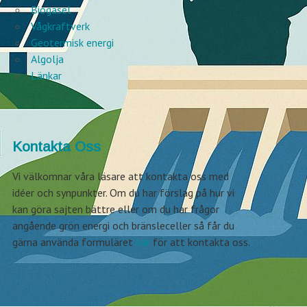
Biogasel
Vågkraftverk
Geotermisk energi
Algolja
Länkar
Kontakta Oss
Vi välkomnar våra läsare att kontakta oss med
idéer och synpunkter. Om du har förslag på hur vi
kan göra sajten bättre eller om du har frågor
angående grön energi och bränsleceller så får du
gärna använda formuläret
här
för att kontakta oss.