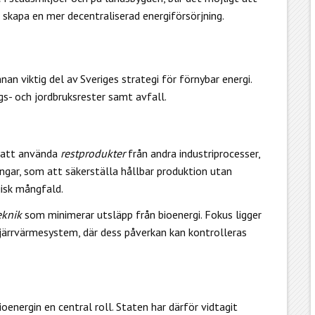
 skapa en mer decentraliserad energiförsörjning.
an viktig del av Sveriges strategi för förnybar energi.
s- och jordbruksrester samt avfall.
att använda
restprodukter
från andra industriprocesser,
ngar, som att säkerställa hållbar produktion utan
gisk mångfald.
eknik
som minimerar utsläpp från bioenergi. Fokus ligger
 fjärrvärmesystem, där dess påverkan kan kontrolleras
ioenergin en central roll. Staten har därför vidtagit