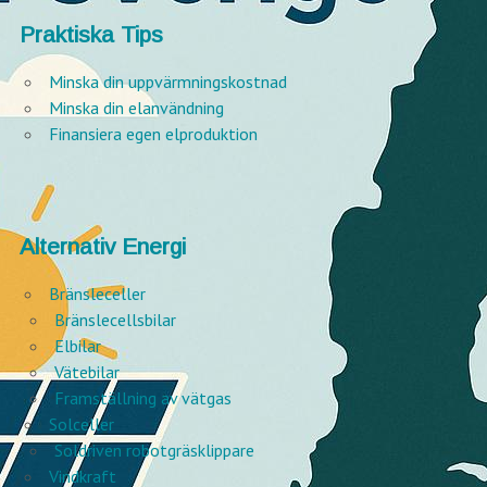
Praktiska Tips
Minska din uppvärmningskostnad
Minska din elanvändning
Finansiera egen elproduktion
Alternativ Energi
Bränsleceller
Bränslecellsbilar
Elbilar
Vätebilar
Framställning av vätgas
Solceller
Soldriven robotgräsklippare
Vindkraft