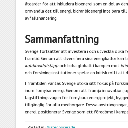
åtgärder för att inkludera bioenergi som en del av de
omvandla det till energi, bidrar bioenergi inte bara til
avfallshantering.
Sammanfattning
Sverige fortsätter att investera i och utveckla olika 
framtid. Genom att diversifiera sina energikällor kan 
koldioxidutsläpp
och bidra globalt i kampen mot
kli
och forskningsinstitutioner spelar en kritisk roll i att 
I framtiden väntas Sverige utöka sitt fokus på forskn
inom förnybar energi. Genom att främja innovation, up
lagstiftningsvägen för förnybara energiprojekt, bygger
tillgänglig för alla medborgare. Dessa ansträngningar
energi, positionerar Sverige som ett föredöme i kampe
Posted in
Okategoriserade