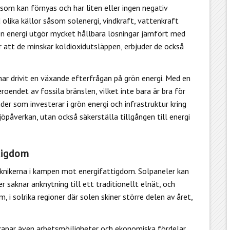
som kan förnyas och har liten eller ingen negativ
olika källor såsom solenergi, vindkraft, vattenkraft
ön energi utgör mycket hållbara lösningar jämfört med
r att de minskar koldioxidutsläppen, erbjuder de också
 drivit en växande efterfrågan på grön energi. Med en
oendet av fossila bränslen, vilket inte bara är bra för
er som investerar i grön energi och infrastruktur kring
jöpåverkan, utan också säkerställa tillgången till energi
ttigdom
knikerna i kampen mot energifattigdom. Solpaneler kan
 saknar anknytning till ett traditionellt elnät, och
 i solrika regioner där solen skiner större delen av året,
 skapar även arbetsmöjligheter och ekonomiska fördelar