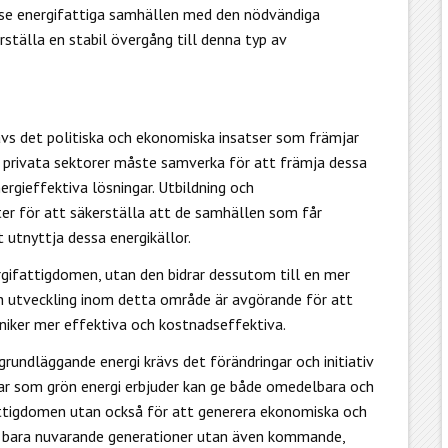
örse energifattiga samhällen med den nödvändiga
tälla en stabil övergång till denna typ av
vs det politiska och ekonomiska insatser som främjar
ch privata sektorer måste samverka för att främja dessa
gieffektiva lösningar. Utbildning och
r för att säkerställa att de samhällen som får
t utnyttja dessa energikällor.
rgifattigdomen, utan den bidrar dessutom till en mer
och utveckling inom detta område är avgörande för att
niker mer effektiva och kostnadseffektiva.
 grundläggande energi krävs det förändringar och initiativ
gar som grön energi erbjuder kan ge både omedelbara och
fattigdomen utan också för att generera ekonomiska och
te bara nuvarande generationer utan även kommande,