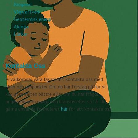
Biogasel
Vågkraftverk
Geotermisk energi
Algolja
Länkar
Kontakta Oss
Vi välkomnar våra läsare att kontakta oss med
idéer och synpunkter. Om du har förslag på hur vi
kan göra sajten bättre eller om du har frågor
angående grön energi och bränsleceller så får du
gärna använda formuläret
här
för att kontakta oss.