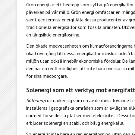
Grön energi
är ett begrepp som syftar på energikällor 
påverkan på vår miljö. Grön energi omfattar en mängd 
samt geotermisk energi. Alla dessa producenter av gr
traditionella energikällor som fossila bränslen. Utöve
en långsiktig energilösning.
Den ökade medvetenheten om klimatförändringarna har
ökad övergång till dessa energikällor minskar också ber
miljön utan också innebär ekonomiska fördelar. De länd
den har en reell möjlighet att inte bara minska sin mil
för sina medborgare.
Solenergi som ett verktyg mot energifa
Solenergi
utmärker sig som en av de mest lovande te
installeras i geografiska områden som är avlägsna eller
därmed förse dessa platser med elektricitet. Dessutom,
erbjuder solenergi en stabil och billig energikälla.
Solenergi är inte bara en ren energilösning, utan den