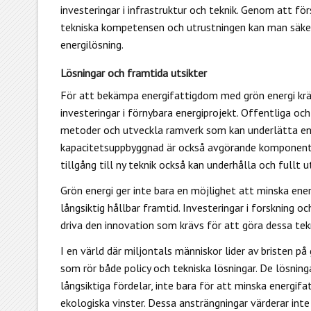
investeringar i infrastruktur och teknik. Genom att f
tekniska kompetensen och utrustningen kan man säkers
energilösning.
Lösningar och framtida utsikter
För att bekämpa energifattigdom med grön energi krä
investeringar i förnybara energiprojekt. Offentliga o
metoder och utveckla ramverk som kan underlätta ener
kapacitetsuppbyggnad är också avgörande komponente
tillgång till ny teknik också kan underhålla och fullt u
Grön energi ger inte bara en möjlighet att minska ene
långsiktig hållbar framtid. Investeringar i forskning 
driva den innovation som krävs för att göra dessa tek
I en värld där miljontals människor lider av bristen på
som rör både policy och tekniska lösningar. De lösnin
långsiktiga fördelar, inte bara för att minska energi
ekologiska vinster. Dessa ansträngningar värderar in