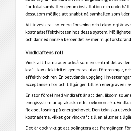
för lokalsamhällen genom installation och underhåll 
dessutom möjligt att snabbt nå samhällen som lider 
Att investera i solenergiforskning och teknologi är a
kostnadseffektiviteten hos dessa system. Möjlighetern
och därmed minska beroendet av mer miljöförstörande 
Vindkraftens roll
Vindkraft framträder också som en central del av de
kraft
, kan elektricitet genereras utan föroreningar, oc
effektiv och ren. En betydande uppgång i investeringar
acceptansen för och tillgången till ren energi även i 
En stor fördel med vindkraft är att den, liksom solener
energisystem är opraktiska eller oekonomiska. Vindkraf
flexibel lösning på energibehovet. Den tekniska utve
kostnaderna, vilket gör vindkraft till en alltmer tillgä
Det är dock viktigt att poängtera att framgången för 