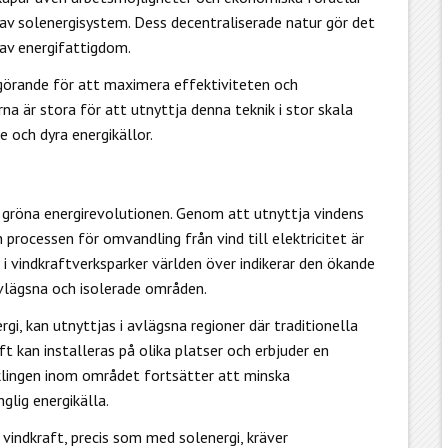
av solenergisystem. Dess decentraliserade natur gör det
av energifattigdom.
vgörande för att maximera effektiviteten och
a är stora för att utnyttja denna teknik i stor skala
och dyra energikällor.
n gröna energirevolutionen. Genom att utnyttja
vindens
h processen för omvandling från vind till elektricitet är
 i vindkraftverksparker världen över indikerar den ökande
avlägsna och isolerade områden.
gi, kan utnyttjas i avlägsna regioner där traditionella
t kan installeras på olika platser och erbjuder en
cklingen inom området fortsätter att minska
nglig energikälla.
vindkraft, precis som med solenergi, kräver