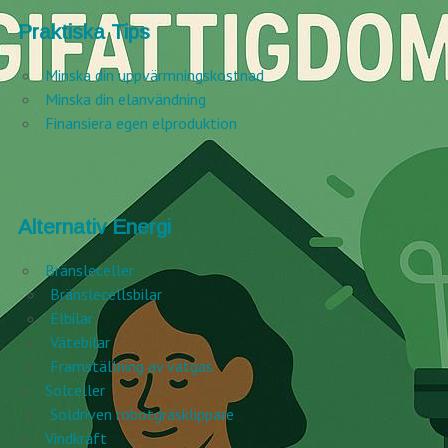
Praktiska Tips
Minska din uppvärmningskostnad
Minska din elanvändning
Finansiera egen elproduktion
Alternativ Energi
Bränsleceller
Bränslecellsbilar
Elbilar
Vätebilar
Framställning av vätgas
Solceller
Soldriven robotgräsklippare
Vindkraft