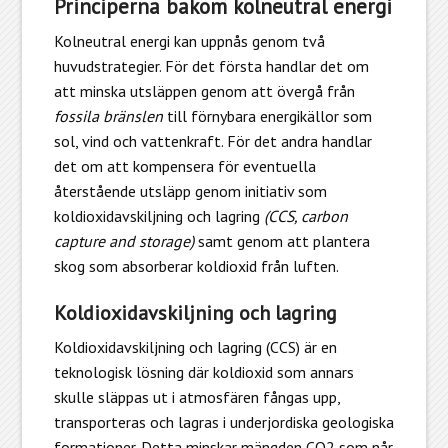
Principerna bakom kolneutral energi
Kolneutral energi kan uppnås genom två
huvudstrategier. För det första handlar det om
att minska utsläppen genom att övergå från
fossila bränslen
till förnybara energikällor som
sol, vind och vattenkraft. För det andra handlar
det om att kompensera för eventuella
återstående utsläpp genom initiativ som
koldioxidavskiljning och lagring
(CCS, carbon
capture and storage)
samt genom att plantera
skog som absorberar koldioxid från luften.
Koldioxidavskiljning och lagring
Koldioxidavskiljning och lagring (CCS)
är en
teknologisk lösning där koldioxid som annars
skulle släppas ut i atmosfären fångas upp,
transporteras och lagras i underjordiska geologiska
formationer. Detta minskar mängden CO2 som når